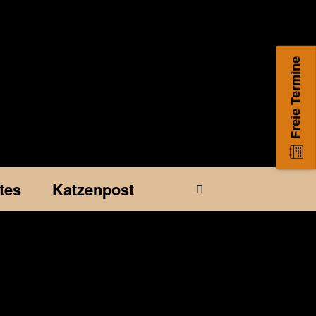
Freie Termine
tes
Katzenpost