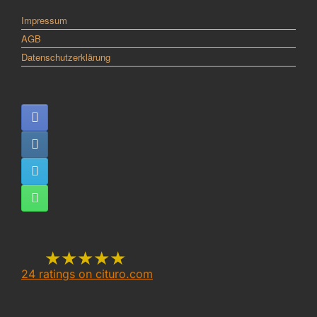
Impressum
AGB
Datenschutzerklärung
★★★★★
24
ratings on cituro.com
5.00
out of 5 from
Katzenraunen Felis