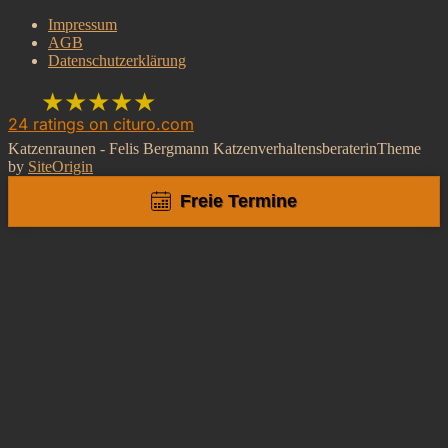
nach:
Impressum
AGB
Datenschutzerklärung
★★★★★
24
ratings on cituro.com
Katzenraunen - Felis Bergmann Katzenverhaltensberaterin
Theme
5.00
out of 5 from
Katzenraunen Felis
by
SiteOrigin
Freie Termine
Bergmann -
Katzenverhaltensberaterin,
Katzenpsychologin,
Katzentrainerin
has