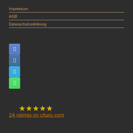
Impressum
AGB
Datenschutzerklärung
★★★★★
24
ratings on cituro.com
5.00
out of 5 from
Katzenraunen Felis