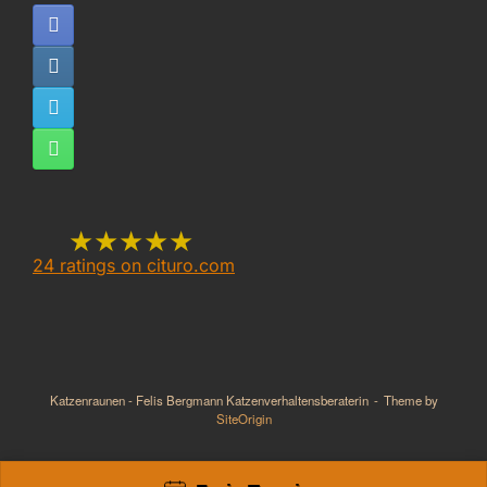
★★★★★
24
ratings on cituro.com
5.00
out of 5 from
Katzenraunen Felis
Bergmann -
Katzenraunen - Felis Bergmann Katzenverhaltensberaterin
Theme by
Katzenverhaltensberaterin,
SiteOrigin
Katzenpsychologin,