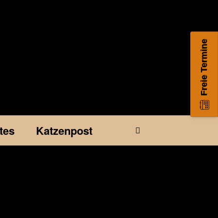
Freie Termine
tes
Katzenpost