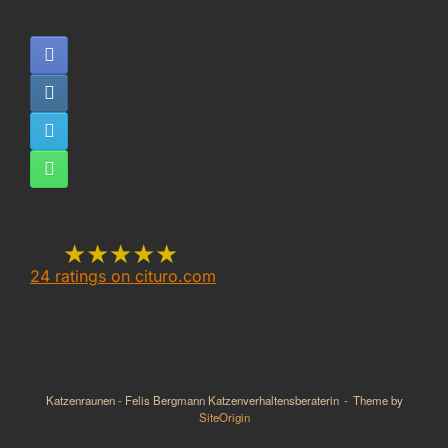
★★★★★
24
ratings on cituro.com
5.00
out of 5 from
Katzenraunen Felis
Bergmann -
Katzenraunen - Felis Bergmann Katzenverhaltensberaterin
Theme by
Katzenverhaltensberaterin,
SiteOrigin