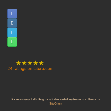
★★★★★
24
ratings on cituro.com
5.00
out of 5 from
Katzenraunen Felis
Bergmann -
Katzenraunen - Felis Bergmann Katzenverhaltensberaterin
Theme by
Katzenverhaltensberaterin,
SiteOrigin