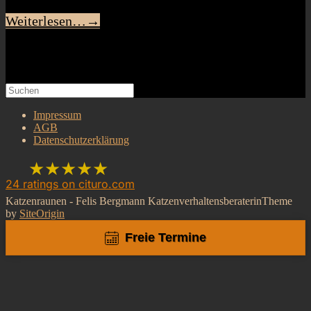
Weiterlesen…
→
Search
Suchen
nach:
Impressum
AGB
Datenschutzerklärung
★★★★★
24
ratings on cituro.com
Katzenraunen - Felis Bergmann Katzenverhaltensberaterin
Theme
5.00
out of 5 from
Katzenraunen Felis
by
SiteOrigin
Freie Termine
Bergmann -
Katzenverhaltensberaterin,
Katzenpsychologin,