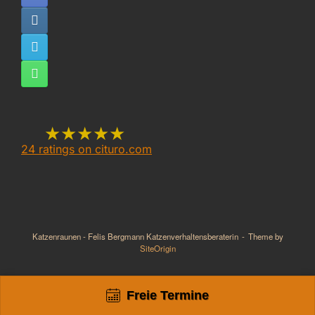
★★★★★
24
ratings on cituro.com
5.00
out of 5 from
Katzenraunen Felis
Bergmann -
Katzenraunen - Felis Bergmann Katzenverhaltensberaterin
Theme by
Katzenverhaltensberaterin,
SiteOrigin
Katzenpsychologin,
Freie Termine
Katzentrainerin
has